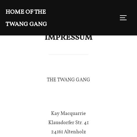
Zu
HOME OF THE
Inhalten
SEIT
springen
TWANG GANG
IMPRESSUM
THE TWANG GANG
Kay Macquarrie
Klausdorfer Str. 41
24161 Altenholz